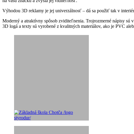
na vašu značku a zvýšia jej viditeľnosť.
Výhodou 3D reklamy je jej univerzálnosť – dá sa použiť tak v interiér
Moderný a atraktívny spôsob zviditeľnenia. Trojrozmerné nápisy sú vho
3D logá a texty sú vyrobené z kvalitných materiálov, ako je PVC aleb