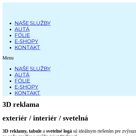
Preskočiť
na
obsah
NAŠE SLUŽBY
AUTÁ
FÓLIE
E-SHOPY
KONTAKT
Menu
NAŠE SLUŽBY
AUTÁ
FÓLIE
E-SHOPY
KONTAKT
3D reklama
exteriér / interiér / svetelná
3D reklamy, tabule
a
svetelné logá
sú ideálnym riešením pre zvýrazn