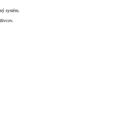
čný systém.
tlivcov.