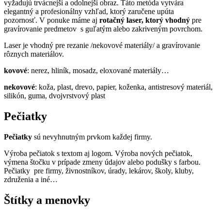
vyžadujú trvácnejší a odolnejší obraz. Táto metóda vytvára
elegantný a profesionálny vzhľad, ktorý zaručene upúta
pozornosť. V ponuke máme aj
rotačný laser, ktorý vhodný
pre
gravírovanie predmetov s guľatým alebo zakriveným povrchom.
Laser je vhodný pre rezanie /nekovové materiály/ a gravírovanie
rôznych materiálov.
kovové
: nerez, hliník, mosadz, eloxované materiály…
nekovové
: koža, plast, drevo, papier, koženka, antistresový materiál,
silikón, guma, dvojvrstvový plast
Pečiatky
Pečiatky
sú nevyhnutným prvkom každej firmy.
Výroba pečiatok s textom aj logom. Výroba nových pečiatok,
výmena štočku v prípade zmeny údajov alebo podušky s farbou.
Pečiatky pre firmy, živnostníkov, úrady, lekárov, školy, kluby,
združenia a iné…
Štítky a menovky