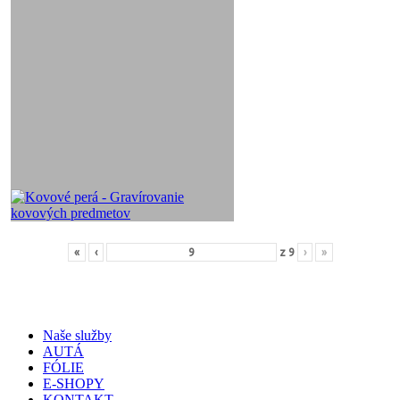
«
‹
z
9
›
»
Naše služby
AUTÁ
FÓLIE
E-SHOPY
KONTAKT