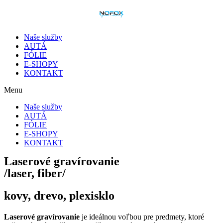
Preskočiť
na
obsah
Naše služby
AUTÁ
FÓLIE
E-SHOPY
KONTAKT
Menu
Naše služby
AUTÁ
FÓLIE
E-SHOPY
KONTAKT
Laserové gravírovanie
/laser, fiber/
kovy, drevo, plexisklo
Laserové gravírovanie
je ideálnou voľbou pre predmety, ktoré