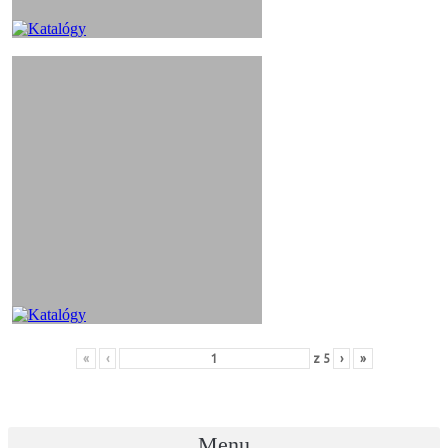
«
‹
z
5
›
»
Menu