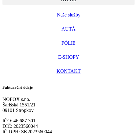
Naše služby
AUTÁ
FÓLIE
E-SHOPY
KONTAKT
Fakturačné údaje
NOFOX s.r.o.
Šarišská 1551/21
09101 Stropkov
IČO: 46 687 301
DIČ: 2023560044
IČ DPH: SK2023560044