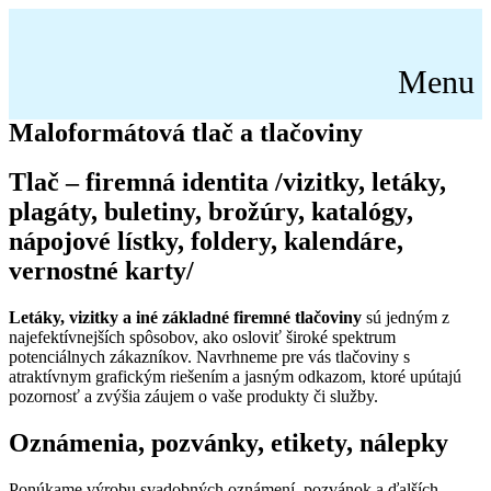
Preskočiť
na
obsah
Menu
Maloformátová tlač a tlačoviny
Tlač – firemná identita /vizitky, letáky,
plagáty, buletiny, brožúry, katalógy,
nápojové lístky, foldery, kalendáre,
vernostné karty/
Letáky, vizitky a iné základné firemné tlačoviny
sú jedným z
najefektívnejších spôsobov, ako osloviť široké spektrum
potenciálnych zákazníkov. Navrhneme pre vás tlačoviny s
atraktívnym grafickým riešením a jasným odkazom, ktoré upútajú
pozornosť a zvýšia záujem o vaše produkty či služby.
Oznámenia, pozvánky, etikety, nálepky
Ponúkame výrobu svadobných oznámení, pozvánok a ďalších