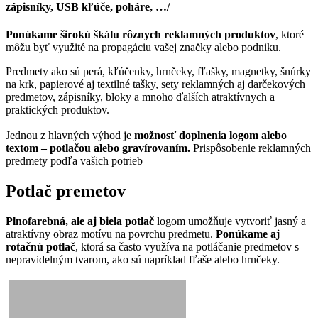
zápisníky, USB kľúče, poháre, …/
Ponúkame šir
okú škálu rôznych reklamných produktov
, ktoré
môžu byť využité na propagáciu vašej značky alebo podniku.
Predmety ako sú perá, kľúčenky, hrnčeky, fľašky, magnetky, šnúrky
na krk, papierové aj textilné tašky, sety reklamných aj darčekových
predmetov, zápisníky, bloky a mnoho ďalších atraktívnych a
praktických produktov.
Jednou z hlavných výhod je
možnosť doplnenia logom alebo
textom – potlačou alebo gravírovaním.
Prispôsobenie reklamných
predmety podľa vašich potrieb
Potlač premetov
Plnofarebná, ale aj biela potlač
logom umožňuje vytvoriť jasný a
atraktívny obraz motívu na povrchu predmetu.
Ponúkame aj
rotačnú potlač
, ktorá sa často využíva na potláčanie predmetov s
nepravidelným tvarom, ako sú napríklad fľaše alebo hrnčeky.