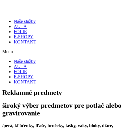
Preskočiť
na
obsah
Naše služby
AUTÁ
FÓLIE
E-SHOPY
KONTAKT
Menu
Naše služby
AUTÁ
FÓLIE
E-SHOPY
KONTAKT
Reklamné predmety
široký výber predmetov pre potlač alebo
gravírovanie
/perá, kľúčenky, fľaše, hrnčeky, tašky, vaky, bloky, diáre,